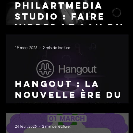
Philartmedia
Studio : Faire
vibrer le son du
cinéma, depuis le
Sud
19 mars 2025
2 min de lecture
Hangout : la
nouvelle ère du
streaming social
et interactif
24 févr. 2025
2 min de lecture