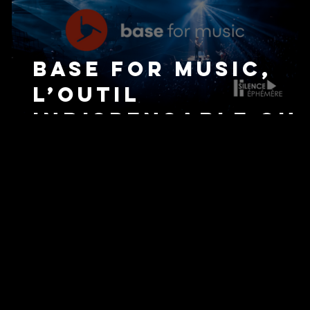
Base for Music,
l’outil
indispensable qui
vous suivra tout
r
au long de votre
carrière