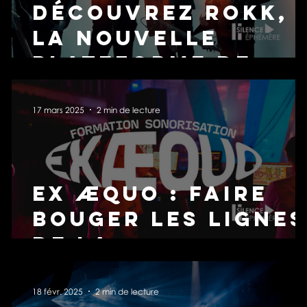
Découvrez ROKK,
la nouvelle
plateforme de
streaming
entièrement
17 mars 2025
2 min de lecture
dédiée au rock et
au metal !
Ex Æquo : Faire
bouger les lignes
de la
sonorisation
18 févr. 2025
2 min de lecture