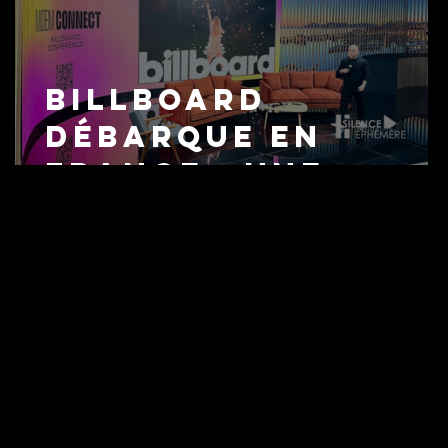
Billboard
débarque en
France : une
nouvelle ère
pour l'industrie
musicale