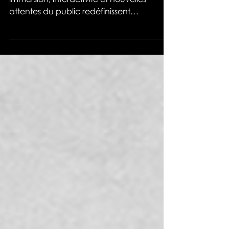
CONCERTS
AR et VR révolutionnent les concerts live :
immersion, interactivité et nouvelles
attentes du public redéfinissent
l'expérience musicale.