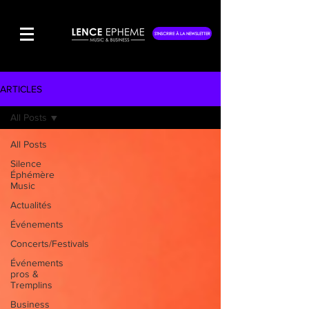
S'INSCRIRE À LA NEWSLETTER
ARTICLES
All Posts
All Posts
Silence
Éphémère
Music
Actualités
Événements
Concerts/Festivals
Événements
pros &
Tremplins
Business