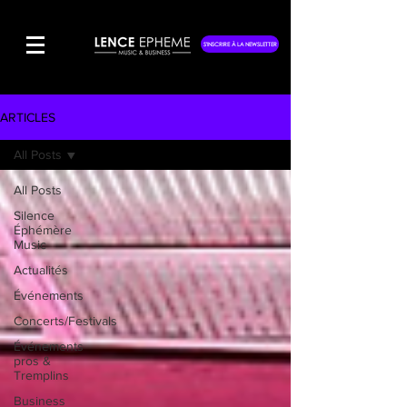
S'INSCRIRE À LA NEWSLETTER
ARTICLES
All Posts
All Posts
Silence
Éphémère
Music
Actualités
Événements
Concerts/Festivals
Événements
pros &
Tremplins
Business