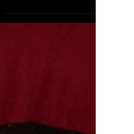
hommage à huit ans d’amour et de
souvenirs. Une rupture, une histoire, une
mélodie qui ravive le passé.