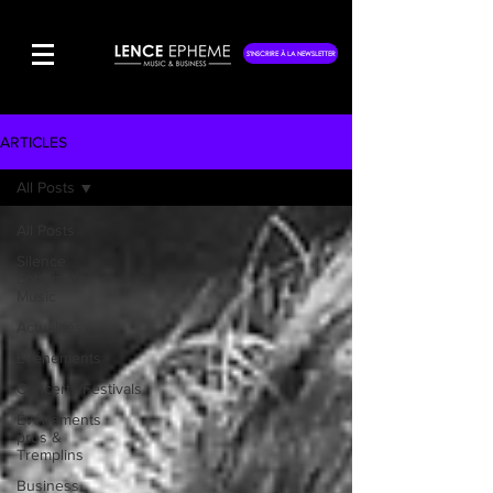
S'INSCRIRE À LA NEWSLETTER
ARTICLES
All Posts
All Posts
Silence
Éphémère
Music
Actualités
Événements
Concerts/Festivals
Événements
pros &
Tremplins
Business