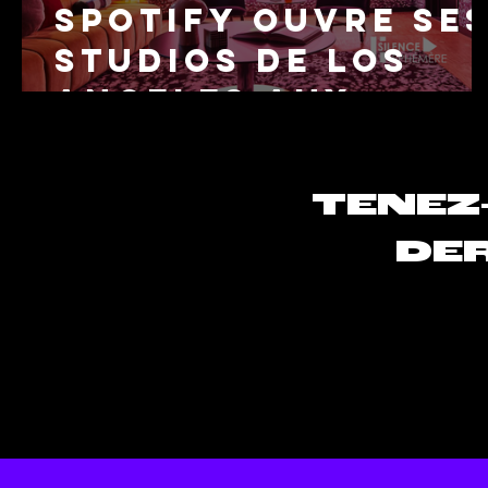
Spotify ouvre se
studios de Los
Angeles aux
créateurs
touchés par les
TENEZ
incendies
DER