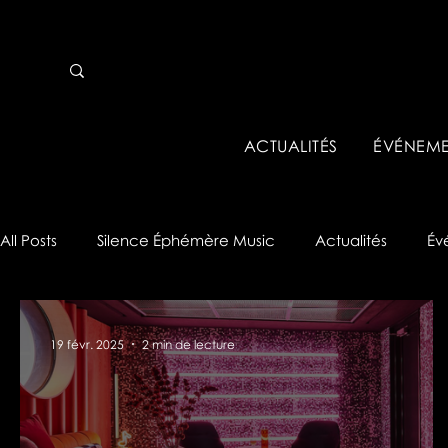
ACTUALITÉS
ÉVÉNEME
All Posts
Silence Éphémère Music
Actualités
Év
Analyses & Tips
Réseau Pro
19 févr. 2025
2 min de lecture