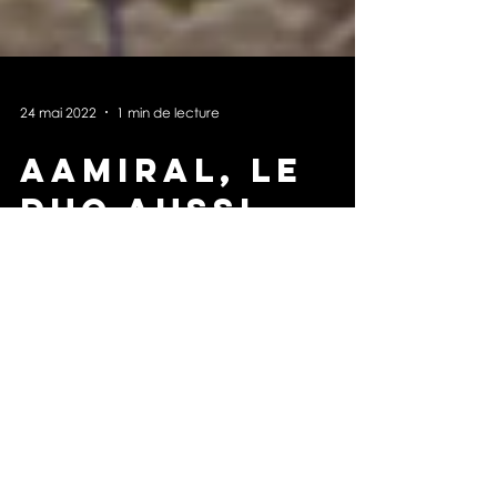
24 mai 2022
1 min de lecture
AAMIRAL, le
duo aussi
musical que
visuel
AAMIRAL, pour les amoureux de la
beauté musicale. et de la direction
artistique dansante et poétique.