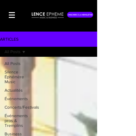
S'INSCRIRE À LA NEWSLETTER
ARTICLES
All Posts
All Posts
Silence
Éphémère
Music
Actualités
Événements
Concerts/Festivals
Événements
pros &
Tremplins
Business