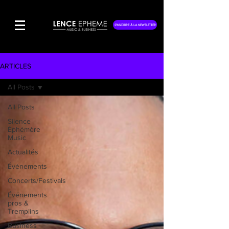
S'INSCRIRE À LA NEWSLETTER
ARTICLES
All Posts
All Posts
Silence
Éphémère
Music
Actualités
Événements
Concerts/Festivals
Événements
pros &
Tremplins
Business