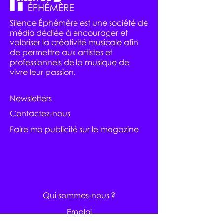
Silence Éphémère est une société de
média dédiée à encourager et
valoriser la créativité musicale afin
de permettre aux artistes et
professionnels de la musique de
vivre leur passion.
Newsletters
Contactez-nous
Faire ma publicité sur le magazine
Qui sommes-nous ?
Emploi