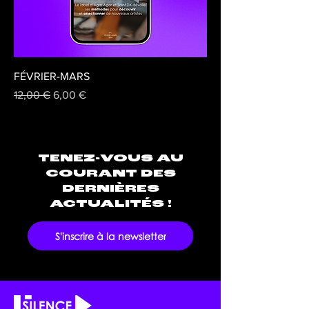
FÉVRIER-MARS
Prix original
Prix promotionnel
12,00 €
6,00 €
TENEZ-VOUS AU
COURANT DES
DERNIÈRES
ACTUALITÉS !
S'inscrire à la newsletter