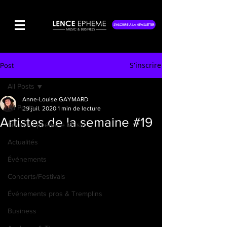
S'INSCRIRE À LA NEWSLETTER
S'inscrire
Post
All Posts
Anne-Louise GAYMARD
All Posts
29 juil. 2020
1 min de lecture
Artistes de la semaine #19
Silence Éphémère Music
Actualités
Événements
Concerts/Festivals
Événements pros & Tremplins
Business