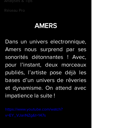
Analyses & Tips
Réseau Pro
AMERS
Dans un univers electronnique, 
Amers nous surprend par ses 
sonorités détonnantes ! Avec, 
pour l’instant, deux morceaux 
publiés, l’artiste pose déjà les 
bases d’un univers de rêveries 
et dynamisme. On attend avec 
impatience la suite !
https://www.youtube.com/watch?
v=EY_VJariNZg&t=147s