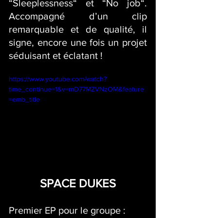
“Sleeplessness“ et “No job“. 
Accompagné d’un clip 
remarquable et de qualité, il 
signe, encore une fois un projet 
séduisant et éclatant !
https://www.youtube.com/watch?
time_continue=1&v=mD77MZVNzOM&feature
=emb_title
SPACE DUKES
Premier EP pour le groupe : 