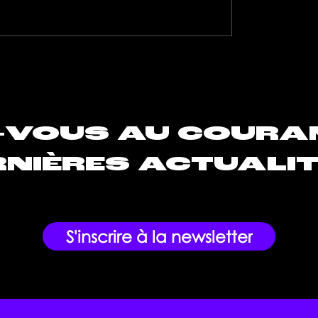
riente mise tout sur
Lil Ja’ : l’artiste révèle
veau single : « Pas
plein potentiel avec s
»
nouveau single « Encor
»
-VOUS AU COURA
NIÈRES ACTUALIT
S'inscrire à la newsletter