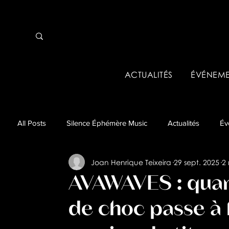
ACTUALITÉS
ÉVÉNEME
All Posts
Silence Éphémère Music
Actualités
Év
Joan Henrique Teixeira
29 sept. 2025
2 
Événements pros & Tremplins
Business
Analys
AVAWAVES : quan
de choc passe à l