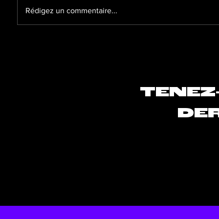
Rédigez un commentaire...
Flo Malley : le chanteur est
Lisa Pa
de retour avec son nouvel
son nou
EP « 21 grammes »
banale 
TENEZ
DER