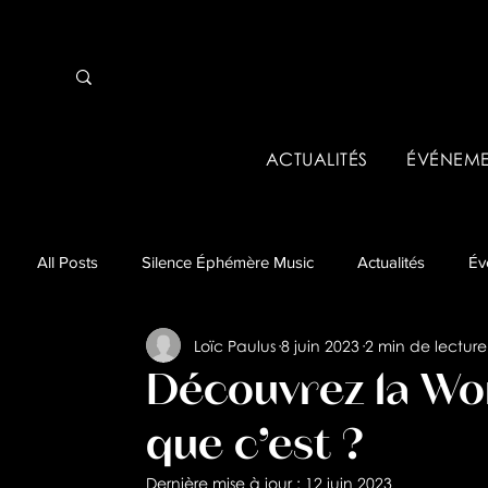
ACTUALITÉS
ÉVÉNEME
All Posts
Silence Éphémère Music
Actualités
Év
Loïc Paulus
8 juin 2023
2 min de lecture
Événements pros & Tremplins
Business
Analys
Découvrez la Wo
que c’est ?
Dernière mise à jour :
12 juin 2023