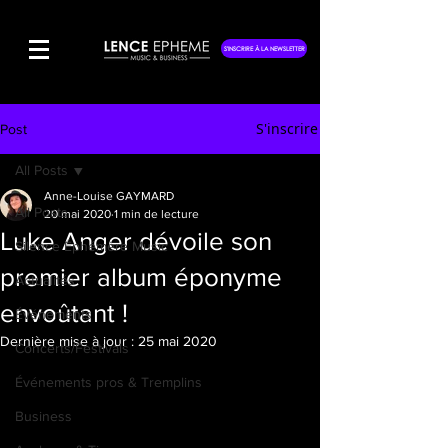
S'INSCRIRE À LA NEWSLETTER
S'inscrire
Post
All Posts
Anne-Louise GAYMARD
All Posts
20 mai 2020
1 min de lecture
Luke Anger dévoile son
Silence Éphémère Music
premier album éponyme
Actualités
envoûtant !
Événements
Dernière mise à jour :
25 mai 2020
Concerts/Festivals
Événements pros & Tremplins
Business