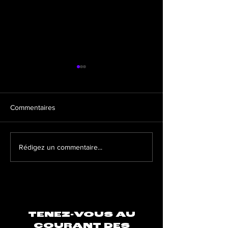
Commentaires
La santé mentale, un sujet
Quels sont les me
Rédigez un commentaire...
important chez les artistes
formats à adopte
TENEZ-VOUS AU
COURANT DES