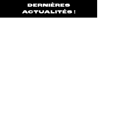
DERNIÈRES
ACTUALITÉS !
S'inscrire à la newsletter
Silence Éphémère est une société de
média dédiée à encourager et
valoriser la créativité musicale afin
de permettre aux artistes et
professionnels de la musique de
vivre leur passion.
Newsletters
Contactez-nous