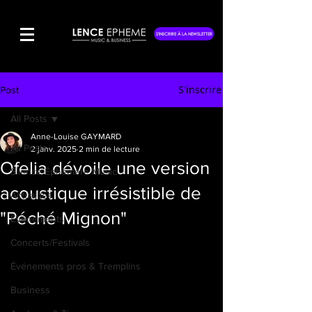
S'INSCRIRE À LA NEWSLETTER
S'inscrire
Post
All Posts
Anne-Louise GAYMARD
All Posts
2 janv. 2025
2 min de lecture
Ofelia dévoile une version
Silence Éphémère Music
acoustique irrésistible de
Actualités
"Péché Mignon"
Événements
Concerts/Festivals
Événements pros & Tremplins
Business