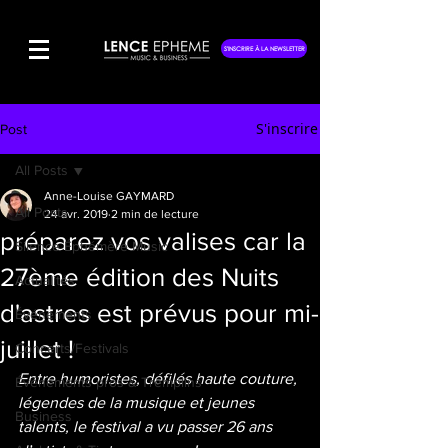
S'INSCRIRE À LA NEWSLETTER
S'inscrire
Post
All Posts
Anne-Louise GAYMARD
All Posts
24 avr. 2019
2 min de lecture
préparez vos valises car la
Silence Éphémère Music
27ème édition des Nuits
Actualités
d'astres est prévus pour mi-
Événements
juillet !
Concerts/Festivals
Entre humoristes, défilés haute couture, 
Événements pros & Tremplins
légendes de la musique et jeunes 
Business
talents, le festival a vu passer 26 ans 