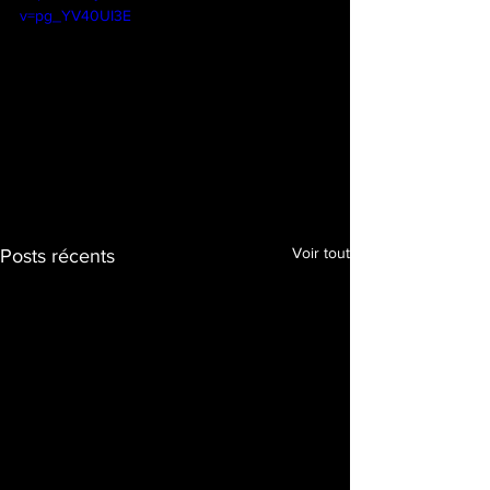
v=pg_YV40UI3E
Voir tout
Posts récents