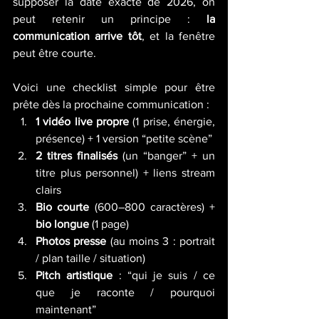
supposer la date exacte de 2026, on 
peut retenir un principe : 
la 
communication arrive tôt
, et la fenêtre 
peut être courte.
Voici une checklist simple pour être 
prête dès la prochaine communication :
1 vidéo live propre
 (1 prise, énergie, 
présence) + 1 version “petite scène”
2 titres finalisés
 (un “banger” + un 
titre plus personnel) + liens stream 
clairs
Bio courte
 (600–800 caractères) + 
bio longue
 (1 page)
Photos presse
 (au moins 3 : portrait 
/ plan taille / situation)
Pitch artistique
 : “qui je suis / ce 
que je raconte / pourquoi 
maintenant”