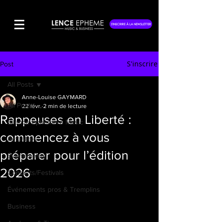
S'INSCRIRE À LA NEWSLETTER
S'inscrire
Post
All Posts
Anne-Louise GAYMARD
All Posts
22 févr.
2 min de lecture
Rappeuses en Liberté :
Silence Éphémère Music
commencez à vous
Actualités
préparer pour l’édition
Événements
2026
Concerts/Festivals
Événements pros & Tremplins
Business