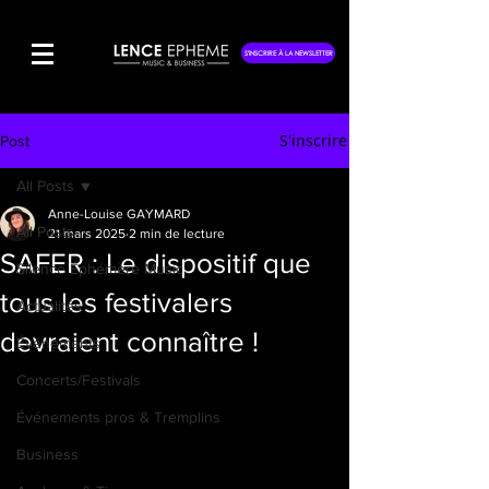
S'INSCRIRE À LA NEWSLETTER
S'inscrire
Post
All Posts
Anne-Louise GAYMARD
All Posts
21 mars 2025
2 min de lecture
SAFER : Le dispositif que
Silence Éphémère Music
tous les festivalers
Actualités
devraient connaître !
Événements
Concerts/Festivals
Événements pros & Tremplins
Business