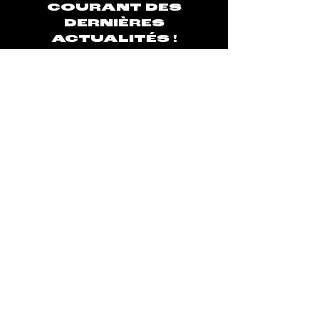
COURANT DES
DERNIÈRES
ACTUALITÉS !
S'inscrire à la newsletter
Silence Éphémère est une société de
média dédiée à encourager et
valoriser la créativité musicale afin
de permettre aux artistes et
professionnels de la musique de
vivre leur passion.
Newsletters
Contactez-nous