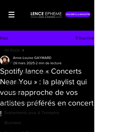
S'INSCRIRE À LA NEWSLETTER
S'inscrire
Post
All Posts
Anne-Louise GAYMARD
All Posts
26 mars 2025
2 min de lecture
Spotify lance « Concerts
Silence Éphémère Music
Near You » : la playlist qui
Actualités
vous rapproche de vos
Événements
artistes préférés en concert
Concerts/Festivals
!
Événements pros & Tremplins
Business