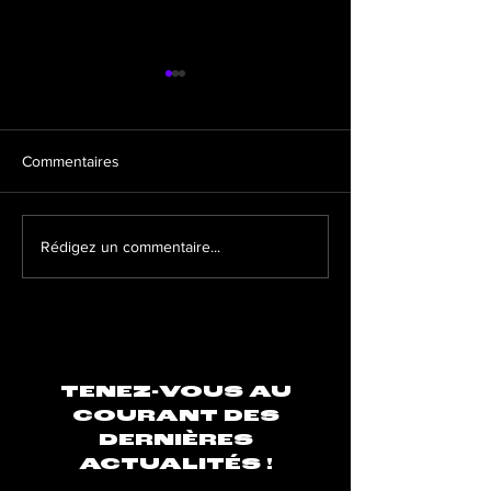
Commentaires
La santé mentale, un sujet
Quels sont les me
Rédigez un commentaire...
important chez les artistes
formats à adopte
TENEZ-VOUS AU
COURANT DES
DERNIÈRES
ACTUALITÉS !