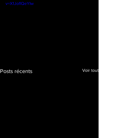
v=X1JoflQeYIw
Voir tout
Posts récents