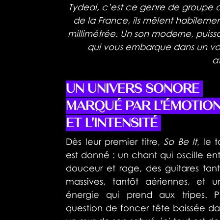
Tydeal, c’est ce genre de groupe qui
de la France, ils mêlent habilemen
millimétrée. Un son moderne, puissan
qui vous embarque dans un voya
a
UN UNIVERS SONORE 
MARQUÉ PAR L'ÉMOTION
ET L'INTENSITÉ 
TYDEAL
Dès leur premier titre, 
So Be It
, le t
est donné : un chant qui oscille ent
douceur et rage, des guitares tant
massives, tantôt aériennes, et un
énergie qui prend aux tripes. Pa
question de foncer tête baissée da