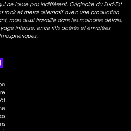
 ne laisse pas indifférent. Originaire du Sud-Est 
t rock et metal alternatif avec une production 
t, mais aussi travaillé dans les moindres détails, 
ge intense, entre riffs acérés et envolées 
tmosphériques.
 
on 
re 
ôt 
e 
s 
ns 