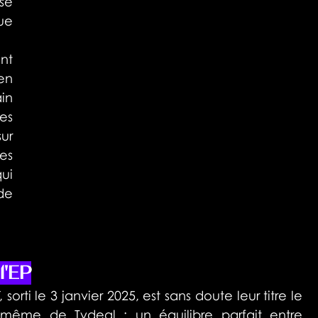
sé 
e 
nt 
n 
n 
s 
ur 
s 
ui 
e 
l'EP
, sorti le 3 janvier 2025, est sans doute leur titre le 
 même de Tydeal : un équilibre parfait entre 