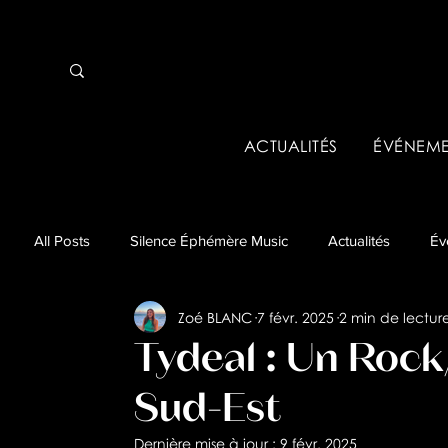
ACTUALITÉS
ÉVÉNEME
All Posts
Silence Éphémère Music
Actualités
Év
Zoé BLANC
7 févr. 2025
2 min de lectur
Événements pros & Tremplins
Business
Analys
Tydeal : Un Rock
Sud-Est
Dernière mise à jour :
9 févr. 2025