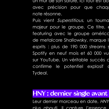
un mur de son saturé, ici tout est do
avec précision pour que chaqu
note résonne.
Puis vient 
Superstitious
, un tourna
majeur pour le groupe. Ce titre, e
featuring avec le groupe américai
de metalcore Shallowsky, marque le
esprits : plus de 190 000 streams s
Spotify en neuf mois et 60 000 vue
sur YouTube. Un véritable succès q
confirme le potentiel explosif d
Tydeal.
HNY : dernier single avant 
Leur dernier morceau en date, 
HNY
plus abouti. Il capture l’essence