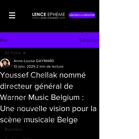
S'INSCRIRE À LA NEWSLETTER
S'inscrire
Post
All Posts
Anne-Louise GAYMARD
All Posts
13 janv. 2025
2 min de lecture
Youssef Chellak nommé
Silence Éphémère Music
directeur général de
Actualités
Warner Music Belgium :
Événements
Une nouvelle vision pour la
Concerts/Festivals
scène musicale Belge
Événements pros & Tremplins
Business