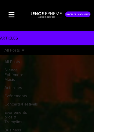
S'INSCRIRE À LA NEWSLETTER
ARTICLES
All Posts
All Posts
Silence
Éphémère
Music
Actualités
Événements
Concerts/Festivals
Événements
pros &
Tremplins
Business