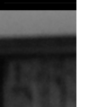
décrocher des concerts, contacter les
programmateurs et booster ta carrière
live avec nos conseils !