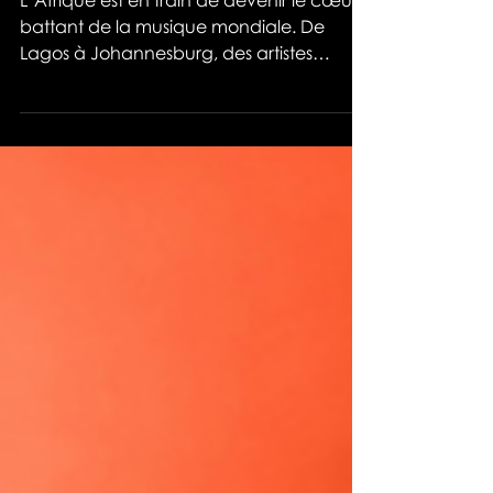
L’Afrique est en train de devenir le cœur
battant de la musique mondiale. De
Lagos à Johannesburg, des artistes
comme Joeboy redéfinissent les
standards esthétiques, sonores et
économiques. Si les majors s’intéressent
enfin sérieusement au continent, ce sont
surtout les artistes eux-mêmes, auto-
produits ou soutenus par des labels
locaux, qui imposent leur vision. Leurs clips
explosent sur TikTok, leurs sons dominent
les playlists mondiales…