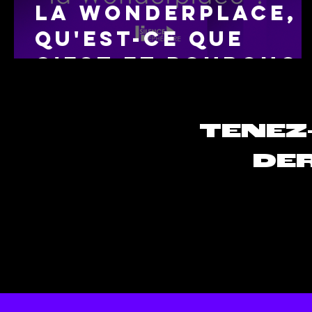
La Wonderplace,
qu'est-ce que
c'est et pourquoi
l'avons-nous cré
?
TENEZ
DER