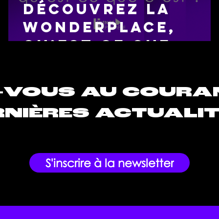
Découvrez la
Wonderplace,
qu’est-ce que
é
c’est ?
-VOUS AU COURA
NIÈRES ACTUALIT
S'inscrire à la newsletter