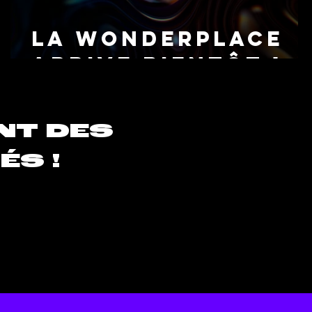
La wonderplace
arrive bientôt !
NT DES
ÉS !