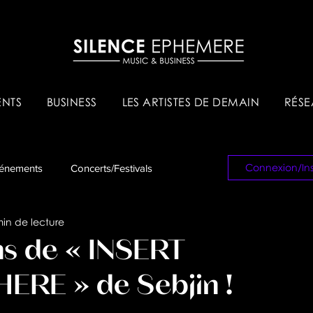
NTS
BUSINESS
LES ARTISTES DE DEMAIN
RÉSE
Connexion/Ins
énements
Concerts/Festivals
min de lecture
es & Tips
Réseau Pro
ns de « INSERT
RE » de Sebjin !