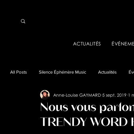
ACTUALITÉS
ÉVÉNEME
All Posts
Silence Éphémère Music
Actualités
Év
Anne-Louise GAYMARD
5 sept. 2019
1 
Événements pros & Tremplins
Business
Analys
Nous vous parlo
TRENDY WORD HE