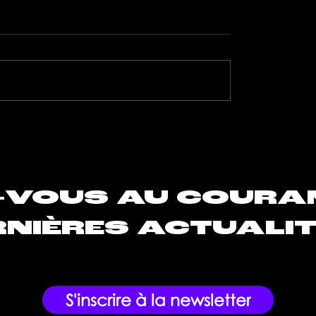
é mentale, un sujet
Quels sont les meilleur
nt chez les artistes
formats à adopter ?
-VOUS AU COURA
NIÈRES ACTUALIT
S'inscrire à la newsletter