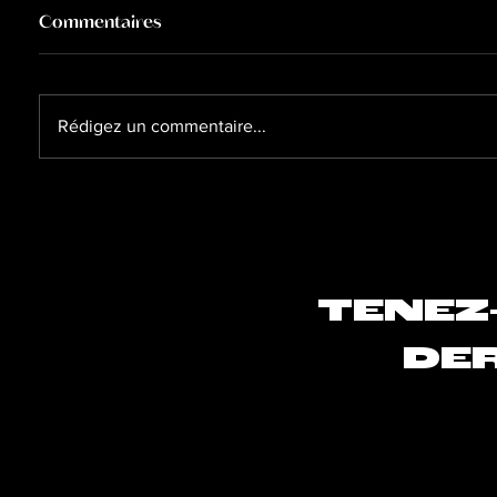
Commentaires
Rédigez un commentaire...
Comment s’intéresser aux
La sant
autres artistes peut vous
importa
être bénéfique ?
TENEZ
DER