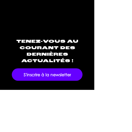
TENEZ-VOUS AU
COURANT DES
DERNIÈRES
ACTUALITÉS !
S'inscrire à la newsletter
Silence Éphémère est une société de
média dédiée à encourager et
valoriser la créativité musicale afin