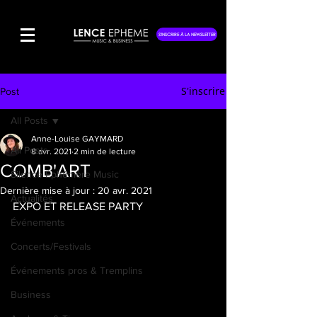
S'INSCRIRE À LA NEWSLETTER
S'inscrire
Post
All Posts
Anne-Louise GAYMARD
All Posts
8 avr. 2021
2 min de lecture
COMB'ART
Silence Éphémère Music
Dernière mise à jour :
20 avr. 2021
Actualités
EXPO ET RELEASE PARTY
Événements
Concerts/Festivals
Événements pros & Tremplins
Business