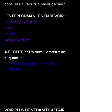
dans un univers original et décalé."
LES PERFORMANCES EN REVOIR :
La Boogy Industrie
Moe
Falkan
Al'Pics'Addict'
À ÉCOUTER : L'album Comb'Art en 
cliquant
ici
https://www.youtube.com/watch?v=-
SWcjt1_oiw
VOIR PLUS DE VEDANITY AFFAIR :