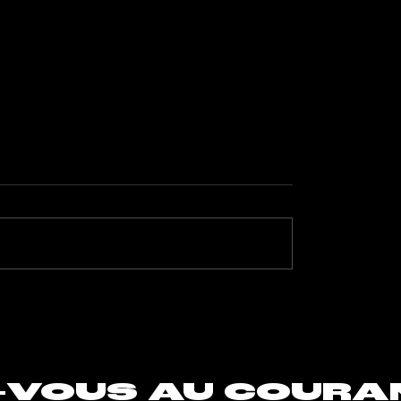
é mentale, un sujet
Quels sont les meilleur
nt chez les artistes
formats à adopter ?
-VOUS AU COURA