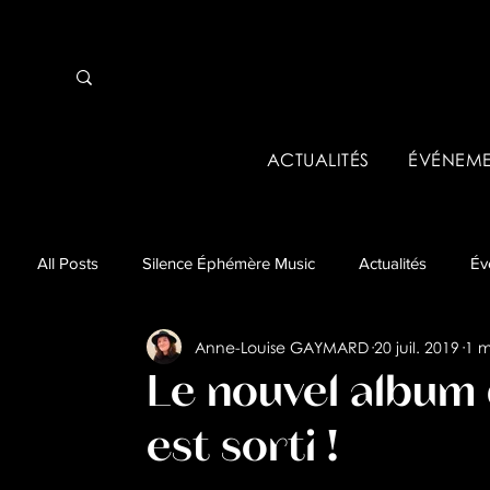
ACTUALITÉS
ÉVÉNEME
All Posts
Silence Éphémère Music
Actualités
Év
Anne-Louise GAYMARD
20 juil. 2019
1 m
Événements pros & Tremplins
Business
Analys
Le nouvel album 
est sorti !