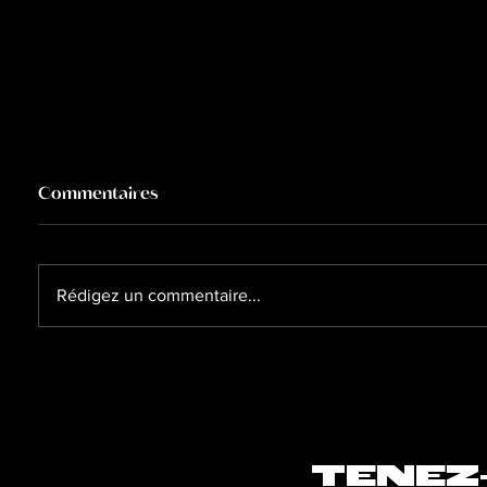
Commentaires
Rédigez un commentaire...
Comment s’intéresser aux
La sant
autres artistes peut vous
importa
être bénéfique ?
TENEZ