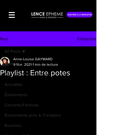
S'INSCRIRE À LA NEWSLETTER
S'inscrire
Post
All Posts
Anne-Louise GAYMARD
All Posts
9 févr. 2021
1 min de lecture
Playlist : Entre potes
Silence Éphémère Music
Actualités
Événements
Concerts/Festivals
Événements pros & Tremplins
Business