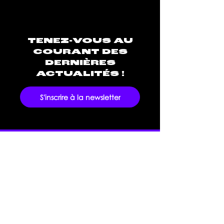
TENEZ-VOUS AU
COURANT DES
DERNIÈRES
ACTUALITÉS !
S'inscrire à la newsletter
Silence Éphémère est une société de
média dédiée à encourager et
valoriser la créativité musicale afin
de permettre aux artistes et
professionnels de la musique de
vivre leur passion.