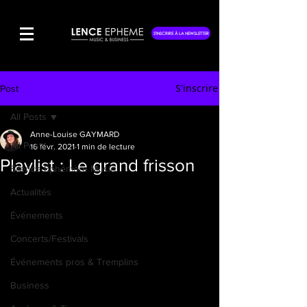
S'INSCRIRE À LA NEWSLETTER
S'inscrire
Post
All Posts
Anne-Louise GAYMARD
All Posts
16 févr. 2021
1 min de lecture
Playlist : Le grand frisson
Silence Éphémère Music
Actualités
Événements
Concerts/Festivals
Événements pros & Tremplins
Business