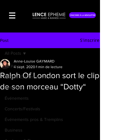
S'INSCRIRE À LA NEWSLETTER
S'inscrire
Post
All Posts
Anne-Louise GAYMARD
All Posts
4 sept. 2020
1 min de lecture
Ralph Of London sort le clip
Silence Éphémère Music
de son morceau “Dotty“
Actualités
Événements
Concerts/Festivals
Événements pros & Tremplins
Business