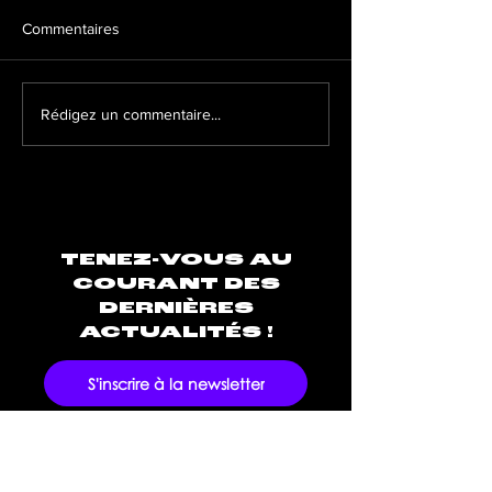
Commentaires
La santé mentale, un sujet
Quels sont les me
Rédigez un commentaire...
important chez les artistes
formats à adopte
TENEZ-VOUS AU
COURANT DES
DERNIÈRES
ACTUALITÉS !
S'inscrire à la newsletter